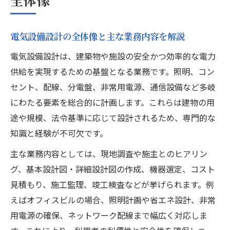
電気設備設計の費用相場を知るための基本
電気設備設計料金の算出ポイントと注意点
電気設備設計の全体像と主な業務内容を解説
電気設備設計の見積もりで重要なチェック
電気設備設計は、建築物や施設の安全かつ効率的な電力
項目
供給を実現するための基盤となる業務です。照明、コン
電気設備設計費用を抑えるコスト管理術
セント、配線、分電盤、非常用電源、通信設備など多岐
電気設備設計料の相場比較で失敗しない方
にわたる要素を総合的に計画します。これらは建物の用
法
途や規模、法令基準に応じて設計されるため、専門的な
設計プラン選びが成功への第一歩に
知識と経験が不可欠です。
電気設備プラン選定時に意識すべき基準と
主な業務内容としては、現地調査や施主とのヒアリン
は
グ、基本設計図・詳細設計図の作成、機器選定、コスト
電気設備設計プランの違いと選び方のポイ
見積もり、施工監理、竣工検査などが挙げられます。例
ント
えばオフィスビルの場合、照明計画や省エネ設計、非常
最適な電気設備設計プランを選ぶための手
用電源の確保、ネットワーク配線まで幅広く対応しま
順