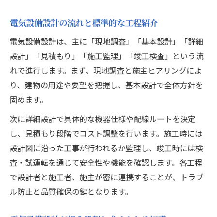
電気設備設計費用を無駄にしない予算管理
電気設備設計の流れと標準的な工程紹介
術
電気設備設計は、主に「現地調査」「基本設計」「詳細
電気設備設計とコスト削減を両立させる工
設計」「見積もり」「施工監理」「竣工検査」という流
夫
れで進行します。まず、現地調査と施主ヒアリングによ
電気設備設計の費用調整で気をつけたい点
り、建物の用途や要望を把握し、基本設計で全体方針を
電気設備設計のコスト最適化に向けた提案
固めます。
契約条件整理で安心できる電気設備設計
次に詳細設計で具体的な機器仕様や配線ルートを決定
電気設備設計の契約条件確認でトラブル防
し、見積もり段階でコスト調整を行います。施工時には
止
設計図に沿った工事が行われるか監理し、竣工時には検
電気設備設計を安心して進める契約書の要
査・試運転を通じて安全性や機能を確認します。各工程
点
で設計者と施工者、施主が密に連携することが、トラブ
業務範囲明記が重要な電気設備設計の契約
ル防止と品質確保の鍵となります。
実務