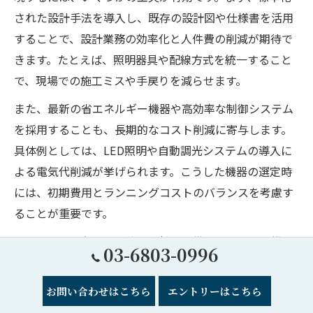
された設計手法を導入し、既存の設計図や仕様書を活用
することで、設計業務の効率化と人件費の削減が期待で
きます。たとえば、照明器具や配線方式を統一すること
で、現場での施工ミスや手戻りを減らせます。
また、最新の省エネルギー機器や高効率な制御システム
を採用することも、長期的なコスト削減に寄与します。
具体例としては、LED照明や自動調光システムの導入に
よる電気代削減が挙げられます。こうした機器の選定時
には、初期費用とランニングコストのバランスを考慮す
ることが重要です。
さらに、設計段階から施工会社や設備メーカーと連携
03-6803-0996
し、部材調達や施工方法の合理化を図ることで、コスト
削減の余地が広がります。これらの工夫を取り入れるこ
お問い合わせはこちら
エントリーはこちら
とで、無理のない範囲でコストカットを実現し、最適な