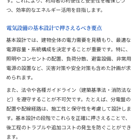
す。これにより、利用者の利便性と安全性を確保しつ
電気設備設計で後悔しないプラン比較のコ
つ、効率的なエネルギー活用を目指します。
ツ
電気設備設計プラン選びで重視する業務範
電気設備の基本設計で押さえるべき要点
囲
基本設計では、建物全体の電力需要を見積もり、最適な
電気設備設計の業務範囲を徹底解説
電源容量・系統構成を決定することが重要です。特に、
電気設備設計の業務範囲と主要ポイント解
照明やコンセントの配置、負荷分散、避雷設備、非常用
説
電源の設置など、災害対策や安全対策も含めた計画が求
照明や配線など電気設備設計の具体的内容
められます。
受変電や通信設備を含む電気設備設計の全
また、法令や各種ガイドライン（建築基準法・消防法な
容
ど）を遵守することが不可欠です。たとえば、分電盤の
電気設備設計で求められる業務範囲の定義
配置や配線経路は、施工性と保守性を考慮して設計しま
す。基本設計の段階でこれらを正確に押さえることで、
電気設備設計業務の流れと役割分担の実際
後工程のトラブルや追加コストの発生を防ぐことができ
効率的なコスト計画で設備設計を進める方法
ます。
電気設備設計で役立つコスト計画の立て方