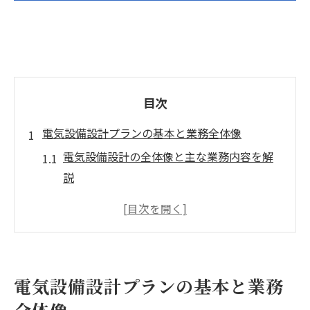
目次
電気設備設計プランの基本と業務全体像
電気設備設計の全体像と主な業務内容を解
説
電気設備の基本設計で押さえるべき要点
電気設備設計の流れと標準的な工程紹介
電気設備設計が担う役割と求められる知識
電気設備設計に必要なスキルや資格の特徴
電気設備設計プランの基本と業務
費用の目安を把握する電気設備設計のコツ
全体像