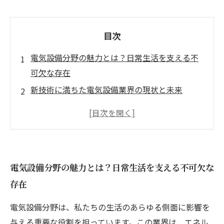
目次
電気設備分野の魅力とは？日常生活を支える不
可欠な存在
新技術に満ちた電気設備業界の現状と未来
再生可能エネルギーとスマートグリッドがもた
らす変革
増加する電気設備の需要と人材不足の真実
電気設備業界で求められるスキルとは？キャリ
電気設備分野の魅力とは？日常生活を支える不可欠な
アの安定を目指す
存在
挑戦を乗り越える！電気設備分野の成長機会に
ついて
電気設備分野は、私たちの生活のあらゆる側面に影響を
未来の電気設備業界で輝くための第一歩を踏み
与える重要な役割を担っています。この業界は、エネル